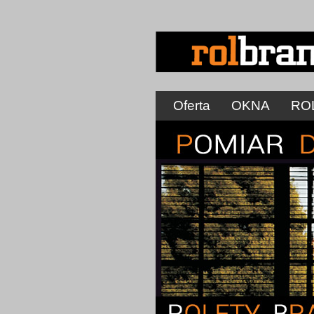
Oferta
OKNA
RO