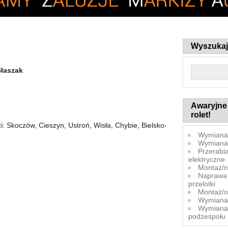
Wyszukaj 
Błaszak
Awaryjne 
rolet!
: Skoczów, Cieszyn, Ustroń, Wisła, Chybie, Bielsko-
Wymiana 
Wymiana
Przerabi
elektryczne
Montaż/
Naprawa 
przelotki
Montaż/n
Wymiana 
Wymiana
podzespołu