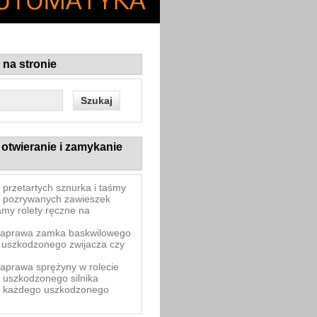
na stronie
otwieranie i zamykanie
przetartych sznurka i taśmy
 pozrywanych zawieszek
amy rolety ręczne na
naprawa zamka baskwilowego
uszkodzonego zwijacza czy
aprawa sprężyny w rolecie
uszkodzonego silnika
 każdego uszkodzonego